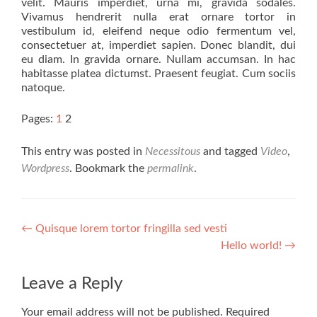
velit. Mauris imperdiet, urna mi, gravida sodales.
Vivamus hendrerit nulla erat ornare tortor in
vestibulum id, eleifend neque odio fermentum vel,
consectetuer at, imperdiet sapien. Donec blandit, dui
eu diam. In gravida ornare. Nullam accumsan. In hac
habitasse platea dictumst. Praesent feugiat. Cum sociis
natoque.
Pages:
1
2
This entry was posted in
Necessitous
and tagged
Video
,
Wordpress
. Bookmark the
permalink
.
Post navigation
←
Quisque lorem tortor fringilla sed vesti
Hello world!
→
Leave a Reply
Your email address will not be published.
Required