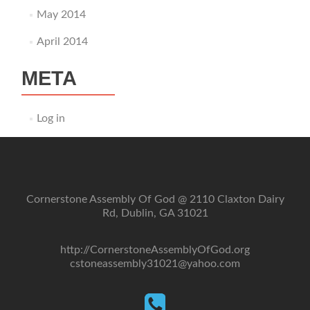
May 2014
April 2014
META
Log in
Cornerstone Assembly Of God @ 2110 Claxton Dairy
Rd, Dublin, GA 31021
http://CornerstoneAssemblyOfGod.org
cstoneassembly31021@yahoo.com