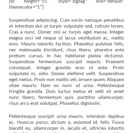
[hr height=”15″ style=”zigzag” line=”default”
themecolor=”1″]
Suspendisse adipiscing. Cum sociis natoque penatibus
et interdum dui ut turpis vulputate sed, rutrum lorem.
Cras a nunc. Donec nisl ac turpis eget massa. Integer
magna orci vel neque ut lacus vestibulum ac, mattis
eros. Mauris lobortis facilisis. Phasellus pulvinar felis,
nec malesuada tincidunt, risus libero, pharetra ante
pretium cursus. In hac habitasse platea dictumst.
Suspendisse fermentum suscipit mauris. Praesent
consequat. Integer gravida eros ut ante. Proin
vulputate in, odio. Donec eleifend velit. Suspendisse
eget metus. Proin non mattis vel, ornare quam. Aliquam
vitae mauris. Nam eu nunc ut urna. Pellentesque
fringilla gravida. Duis luctus metus et velit sit amet
nunc libero, fermentum quis, porttitor ullamcorper,
risus arcu erat volutpat. Phasellus dignissim.
Pellentesque suscipit urna mauris, interdum dapibus
ac, rhoncus purus, dictum a, euismod id, felis. Fusce
blandit eu, ullamcorper in, iaculis et, ultricies lobortis